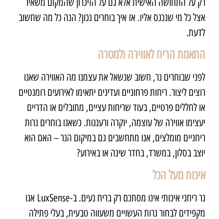
רק על התחושה האישית אלא גם על הזיכרון שהמקום משאיר
אצל כל מי שנכנס אליו. אז איך בוחרים נכון? הנה כל מה שחשוב
לדעת.
התאמת הריח לאווירה ולמטרה
לפני שבוחרים נר, חשוב שנשאל את עצמנו מה האווירה שאנו
רוצים ליצור. ריחות פרחוניים ועדינים יתאימו לאירועים רומנטיים
או לחללים פרטיים, בעוד שריחות עציים, מתובלים או הדריים
יעצימו אווירה של עוצמה, יוקרה ורעננות. כשאנו בוחרים נרות
ריחניים מומלצים, אנו מתחשבים גם במיקום הנר – האם הוא
יוצב בסלון, במשרד, בחדר שינה או באירוע?
איכות מעל הכל
נר ריחני איכותי אינו מסתכם רק בריח נעים. ב-
LuxSense
אנו
מקפידים לבחור נרות העשויים משעווה טבעית, בעלי פתילה