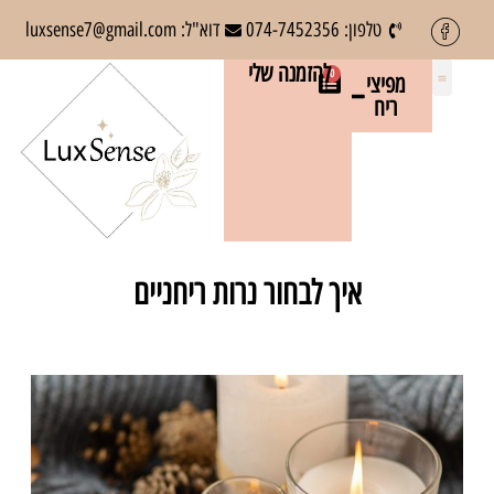
טלפון: 074-7452356
דוא"ל: luxsense7@gmail.com
להזמנה שלי
0
מפיצי
ריח
מפיצי ריח
צור קשר
ניטרול ריחות רעים
פתרונות בישום והדברה לחברות ניהול
עמוד הבית
איך לבחור נרות ריחניים