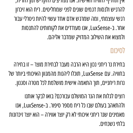
אין תחליף לחוויה האישית. אנו ממליצים להקדיש זמן להריח,
להרגיש ולנסות דגמים שונים לפני שמחליטים. ריח הוא זיכרון
רגשי עוצמתי, ומה שמרגש אדם אחד עשוי להיות ניטרלי עבור
אחר. ב-
LuxSense
, אנו מעודדים את לקוחותינו להתנסות
ולמצוא את השילוב המדויק שמדבר אליהם.
לסיכום
בחירת נר ריחני נכון היא הרבה מעבר לבחירת מוצר – זו בחירה
בחוויה. עם
LuxSense
, תוכלו ליהנות מהמגוון האיכותי ביותר של
נרות ריחניים, תוך התאמה אישית מושלמת לכל מטרה וסגנון.
רוצים לגלות את הנר המושלם עבורכם? בואו לבקר אותנו
ולהתאהב בעולם שבו כל ריח מספר סיפור. ב-
LuxSense
, אנו
מאמינים שנר ריחני איכותי לא רק יוצר אווירה – הוא יוצר זיכרונות
בלתי נשכחים.