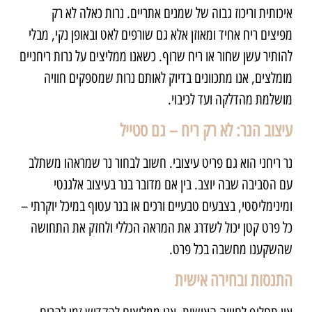
איכותית וריכוז גבוה של שמנים אתריים. נרות כאלה לא רק
מפיצים ריח אחיד ומאוזן אלא גם שורפים לאט ובאופן נקי, מבלי
להותיר עשן שחור או ריח שרוף. כשאנו ממליצים על נרות ריחניים
מומלצים, אנו מתכוונים בדיוק לאותם נרות שמספקים חוויה
מושלמת מהדלקה ועד לכיבוי.
עיצוב הנר: לא רק ריח – גם סטייל
נר ריחני הוא גם פריט עיצובי. חשוב לבחור נר שמראהו משתלב
עם הסביבה שבה יוצב. בין אם מדובר בנר בעיצוב אלגנטי
ומינימליסטי, בצבעים טבעיים ורכים או בנר עטוף במיכל יוקרתי –
כל פרט קטן יכול לשדרג את המראה הכללי ולחזק את התחושה
שהשקענו מחשבה בכל פרט.
התנסות ובחירה אישית